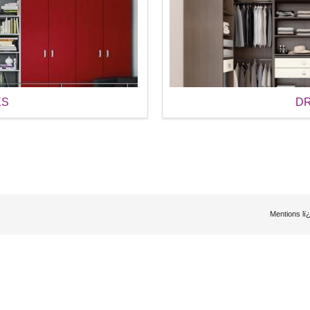
ES
DR
Mentions l